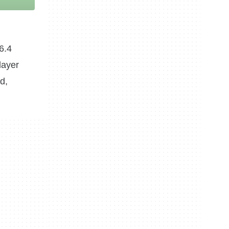
6.4
layer
d,