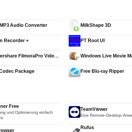
o MP3 Audio Converter
MilkShape 3D
n Recorder +
PT Root UI
rshare FilmoraPro Video
Windows Live Movie M
r
 Codec Package
Free Blu-ray Ripper
ner Free
TeamViewer
ung und Optimierung einfach
Eine Remote-Desktop-Anw
ht
Rufus
rowser