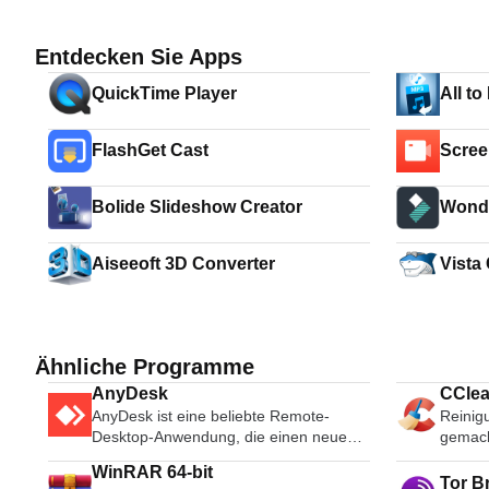
Entdecken Sie Apps
QuickTime Player
All t
FlashGet Cast
Scree
Bolide Slideshow Creator
Wonde
Edito
Aiseeoft 3D Converter
Vista
Ähnliche Programme
AnyDesk
CClea
AnyDesk ist eine beliebte Remote-
Reinig
Desktop-Anwendung, die einen neuen
gemac
Videocodec verwendet, der speziell für
WinRAR 64-bit
frisch aussehende grafische
Tor B