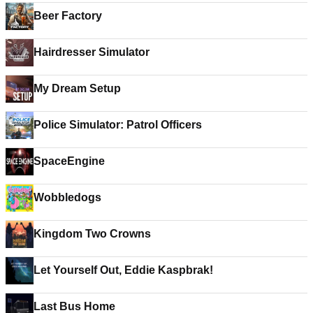
Beer Factory
Hairdresser Simulator
My Dream Setup
Police Simulator: Patrol Officers
SpaceEngine
Wobbledogs
Kingdom Two Crowns
Let Yourself Out, Eddie Kaspbrak!
Last Bus Home