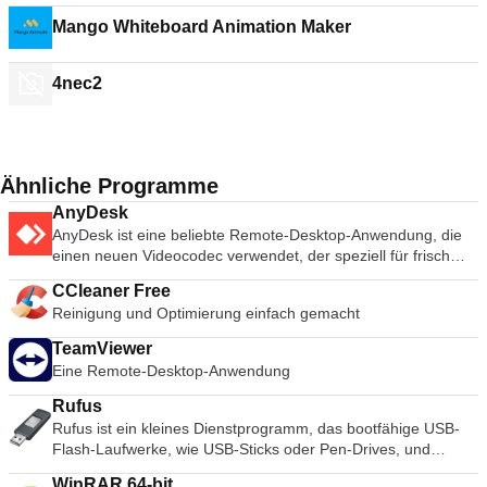
Mango Whiteboard Animation Maker
4nec2
Ähnliche Programme
AnyDesk
AnyDesk ist eine beliebte Remote-Desktop-Anwendung, die
einen neuen Videocodec verwendet, der speziell für frisch
aussehende grafische Benutzeroberflächen entwickelt wurde.
CCleaner Free
AnyDesk-Software ist vielseitig, sicher und leichtgewichtig. Die
Reinigung und Optimierung einfach gemacht
Software verwendet TLS1.2-Verschlüsselung, und beide
Enden der Verbindung werden kryptografisch verifiziert.
TeamViewer
AnyDesk ist sehr leicht und in eine 1MB große Datei gepackt,
Eine Remote-Desktop-Anwendung
und es sind keine administrativen Rechte oder Installationen
erforderlich. Die UI von AnyDesk ist wirklich einfach und leicht
Rufus
zu navigieren. Mit AnyDesk können Sie Ihren persönlichen
Rufus ist ein kleines Dienstprogramm, das bootfähige USB-
Computer von überall her benutzen. Ihre personalisierte
Flash-Laufwerke, wie USB-Sticks oder Pen-Drives, und
AnyDesk-ID ist der Schlüssel zu Ihrem Desktop mit all Ihren
Speichersticks formatieren und erstellen kann. Rufus ist in
Anwendungen, Dokumenten und Fotos. Am wichtigsten ist,
WinRAR 64-bit