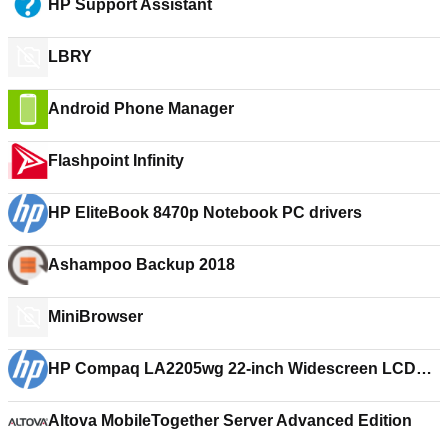
HP Support Assistant
LBRY
Android Phone Manager
Flashpoint Infinity
HP EliteBook 8470p Notebook PC drivers
Ashampoo Backup 2018
MiniBrowser
HP Compaq LA2205wg 22-inch Widescreen LCD
Monitor drivers
Altova MobileTogether Server Advanced Edition