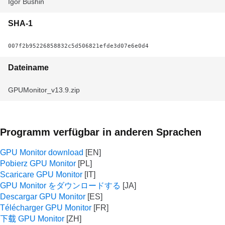
Igor Bushin
SHA-1
007f2b95226858832c5d506821efde3d07e6e0d4
Dateiname
GPUMonitor_v13.9.zip
Programm verfügbar in anderen Sprachen
GPU Monitor download
Pobierz GPU Monitor
Scaricare GPU Monitor
GPU Monitor をダウンロードする
Descargar GPU Monitor
Télécharger GPU Monitor
下载 GPU Monitor