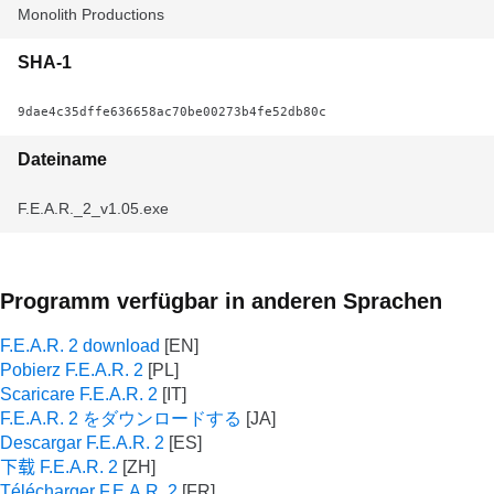
Monolith Productions
SHA-1
9dae4c35dffe636658ac70be00273b4fe52db80c
Dateiname
F.E.A.R._2_v1.05.exe
Programm verfügbar in anderen Sprachen
F.E.A.R. 2 download
Pobierz F.E.A.R. 2
Scaricare F.E.A.R. 2
F.E.A.R. 2 をダウンロードする
Descargar F.E.A.R. 2
下载 F.E.A.R. 2
Télécharger F.E.A.R. 2