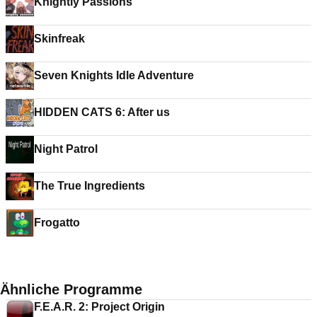
Knightly Passions
Skinfreak
Seven Knights Idle Adventure
HIDDEN CATS 6: After us
Night Patrol
The True Ingredients
Frogatto
Ähnliche Programme
F.E.A.R. 2: Project Origin