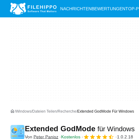
NACHRICHTEN
BEWERTUNGEN
TOP-
Windows
Dateien Teilen
Recherche
Extended GodMode Für Windows
Extended GodMode
für Windows
Von
Peter Panisz
Kostenlos
1.0.2.18