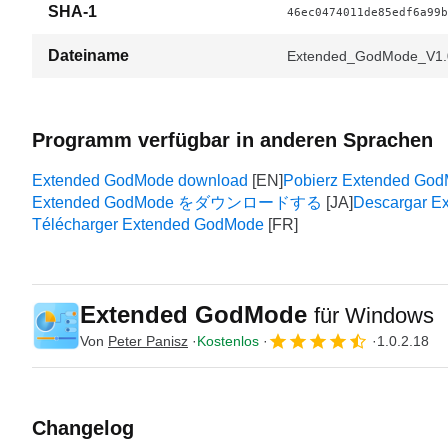
SHA-1
46ec0474011de85edf6a99b
Dateiname
Extended_GodMode_V1.0
Programm verfügbar in anderen Sprachen
Extended GodMode download
Pobierz Extended Go
Extended GodMode をダウンロードする
Descargar E
Télécharger Extended GodMode
Extended GodMode
für Windows
Von
Peter Panisz
Kostenlos
1.0.2.18
Changelog