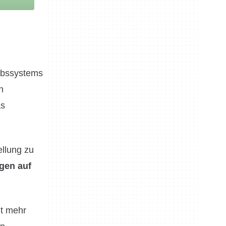
iebssystems
h
as
ellung zu
ngen auf
ht mehr