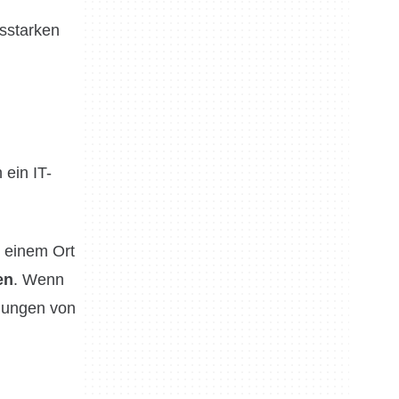
gsstarken
 ein IT-
n einem Ort
en
. Wenn
llungen von