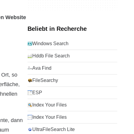
en Website
Beliebt in Recherche
Windows Search
Hddb File Search
Ava Find
 Ort, so
FileSearchy
erfläche,
ESP
hnellen
Index Your Files
Index Your Files
nnte, dann
kaum
UltraFileSearch Lite