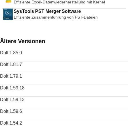
Effiziente Excel-Datenwiederherstellung mit Kernel
des VNC-Viewers? Hier herunterladen
es ist sowohl einfach als auch praktisch. Die Tastaturkürzel
sind ähnlich wie bei anderen Browsern, die verfügbaren
SysTools PST Merger Software
Optionen sind vielfältig und die Kurzwahlschnittstelle ist
Effiziente Zusammenführung von PST-Dateien
angenehm zu bedienen. Sie können Opera auch mit Themen
anpassen und das Surfen noch persönlicher gestalten. Wenn
Sie also daran denken, etwas anderes als Ihren üblichen
Browser auszuprobieren, könnte Opera die richtige Wahl für
Ältere Versionen
Sie sein. Suchen Sie nach der Mac-Version von Opera? Hier
herunterladen Schauen Sie sich doch den TechBeat-Leitfaden
Dolt 1.85.0
für alternative Browser an, wenn Sie nach etwas anderem
suchen.
Dolt 1.81.7
Dolt 1.79.1
Dolt 1.59.18
Dolt 1.59.13
Dolt 1.59.6
Dolt 1.54.2