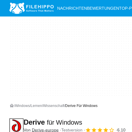
NACHRICHTEN
BEWERTUNGEN
TOP-
Windows
Lernen
Wissenschaft
Derive Für Windows
Derive
für Windows
Von
Derive-europe
Testversion
6.10