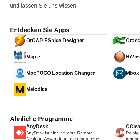
und lassen Sie uns wissen.
Entdecken Sie Apps
OrCAD PSpice Designer
Crocc
Maple
HiVie
MocPOGO Location Changer
Mbox 
Melodics
Ähnliche Programme
AnyDesk
CClea
AnyDesk ist eine beliebte Remote-
Reinig
Desktop-Anwendung, die einen neuen
gemac