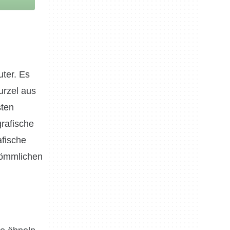
ter. Es
urzel aus
sten
grafische
afische
rkömmlichen