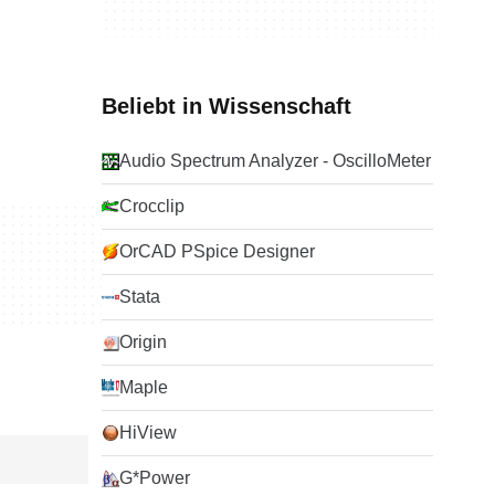
Beliebt in Wissenschaft
Audio Spectrum Analyzer - OscilloMeter
Crocclip
OrCAD PSpice Designer
Stata
Origin
Maple
HiView
G*Power