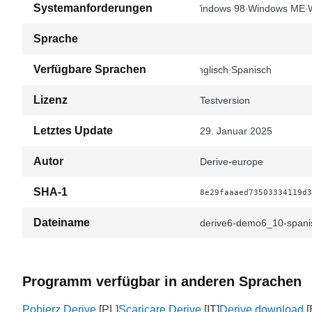
Systemanforderungen
Windows 98
Windows ME
Sprache
Verfügbare Sprachen
Englisch
Spanisch
Lizenz
Testversion
Letztes Update
29. Januar 2025
Autor
Derive-europe
SHA-1
8e29faaaed73503334119d3
Dateiname
derive6-demo6_10-spani
Programm verfügbar in anderen Sprachen
Pobierz Derive
Scaricare Derive
Derive download