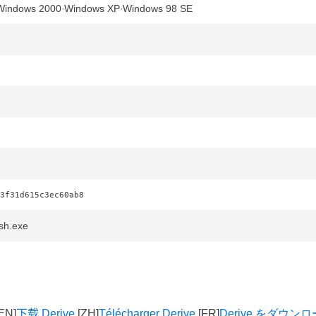
Windows 2000
Windows XP
Windows 98 SE
3f31d615c3ec60ab8
sh.exe
下载 Derive
Télécharger Derive
Derive をダウン