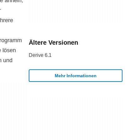
e ähneln,
r
hrere
 Programm
Ältere Versionen
e lösen
Derive 6.1
n und
Mehr Informationen