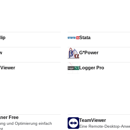
lip
Stata
w
G*Power
Viewer
Logger Pro
ner Free
TeamViewer
ung und Optimierung einfach
Eine Remote-Desktop-Anw
ht