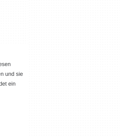
iesen
en und sie
det ein