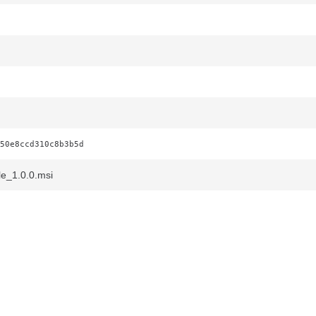
50e8ccd310c8b3b5d
le_1.0.0.msi