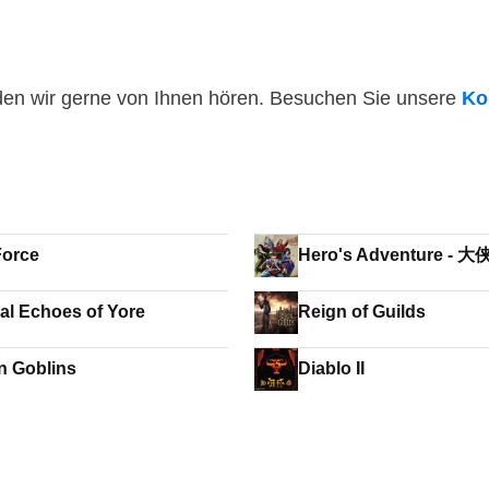
den wir gerne von Ihnen hören. Besuchen Sie unsere
Ko
orce
Hero's Adventure -
ial Echoes of Yore
Reign of Guilds
'n Goblins
Diablo II