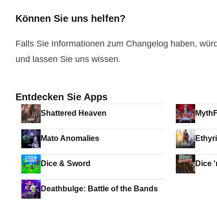
Können Sie uns helfen?
Falls Sie Informationen zum Changelog haben, wür
und lassen Sie uns wissen.
Entdecken Sie Apps
Shattered Heaven
MythF
Mato Anomalies
Ethyr
Dice & Sword
Dice 
Deathbulge: Battle of the Bands