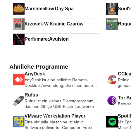
Marshmellow Day Spa
Soul'
Krzosek W Krainie Czarów
Rogue
Perfumare:Avulsion
Ähnliche Programme
AnyDesk
CClea
AnyDesk ist eine beliebte Remote-
Reinig
Desktop-Anwendung, die einen neuen
gemac
Videocodec verwendet, der speziell für
Rufus
frisch aussehende grafische
Tor B
Rufus ist ein kleines Dienstprogramm,
Benutzeroberflächen entwickelt wurde.
Browse
das bootfähige USB-Flash-Laufwerke,
AnyDesk-Software ist vielseitig, sicher
wie USB-Sticks oder Pen-Drives, und
und leichtgewichtig. Die Software
VMware Workstation Player
Spoti
Speichersticks formatieren und erstellen
verwendet TLS1.2-Verschlüsselung,
Eine virtuelle Maschine ist ein in
Mit Spo
kann. Rufus ist in den folgenden
und beide Enden der Verbindung
Software definierter Computer. Es ist
Musik 
Szenarien nützlich: Wenn Sie USB-
werden kryptografisch verifiziert.