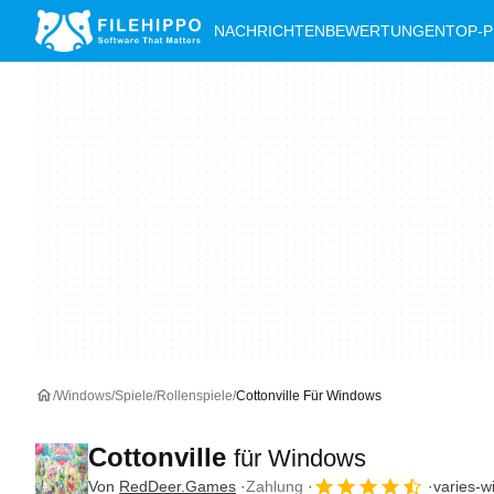
NACHRICHTEN
BEWERTUNGEN
TOP-
Windows
Spiele
Rollenspiele
Cottonville Für Windows
Cottonville
für Windows
Von
RedDeer.Games
Zahlung
varies-w