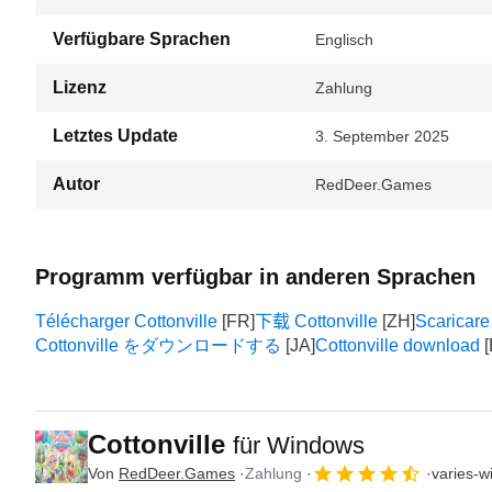
Verfügbare Sprachen
Englisch
Lizenz
Zahlung
Letztes Update
3. September 2025
Autor
RedDeer.Games
Programm verfügbar in anderen Sprachen
Télécharger Cottonville
下载 Cottonville
Scaricare
Cottonville をダウンロードする
Cottonville download
Cottonville
für Windows
Von
RedDeer.Games
Zahlung
varies-w