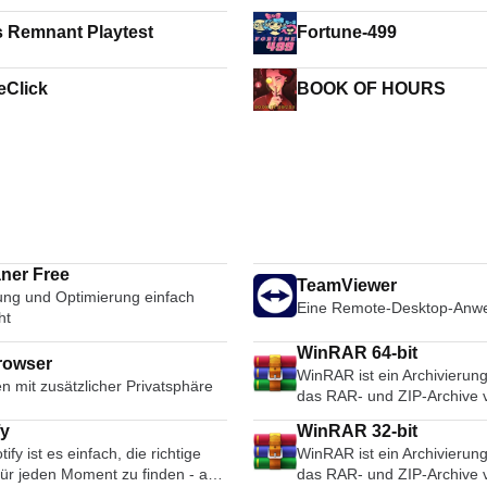
s Remnant Playtest
Fortune-499
Click
BOOK OF HOURS
ner Free
TeamViewer
ung und Optimierung einfach
Eine Remote-Desktop-Anw
ht
WinRAR 64-bit
rowser
WinRAR ist ein Archivieru
n mit zusätzlicher Privatsphäre
das RAR- und ZIP-Archive v
unterstützt und in der Lage 
fy
WinRAR 32-bit
ARJ-, LZH-, TAR-, GZ-, AC
tify ist es einfach, die richtige
WinRAR ist ein Archivieru
BZ2-, JAR-, ISO-, 7Z- und 
für jeden Moment zu finden - auf
das RAR- und ZIP-Archive v
entpacken. Sie erstellt dur