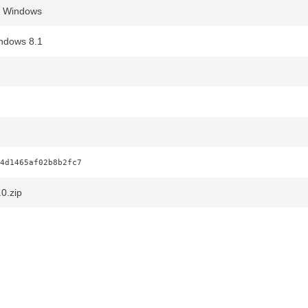
r Windows
ndows 8.1
4d1465af02b8b2fc7
0.zip