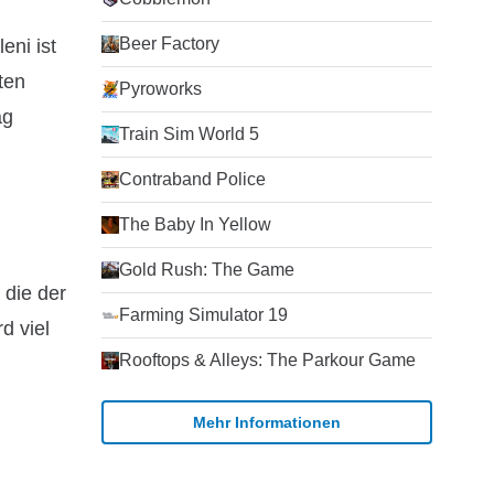
Beer Factory
eni ist
ten
Pyroworks
ag
Train Sim World 5
Contraband Police
The Baby In Yellow
Gold Rush: The Game
 die der
Farming Simulator 19
d viel
Rooftops & Alleys: The Parkour Game
Mehr Informationen