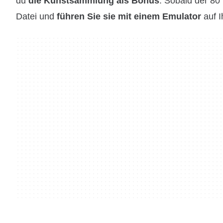
du
die Kunstsammlung als Bonus
. Sobald der 80
Datei und
führen Sie sie mit einem Emulator
auf I