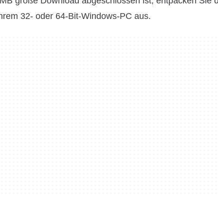
 MB große Download abgeschlossen ist, entpacken Sie d
hrem 32- oder 64-Bit-Windows-PC aus.