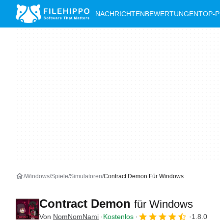
NACHRICHTEN
BEWERTUNGEN
TOP-
Windows
Spiele
Simulatoren
Contract Demon Für Windows
Contract Demon
für Windows
Von
NomNomNami
Kostenlos
1.8.0