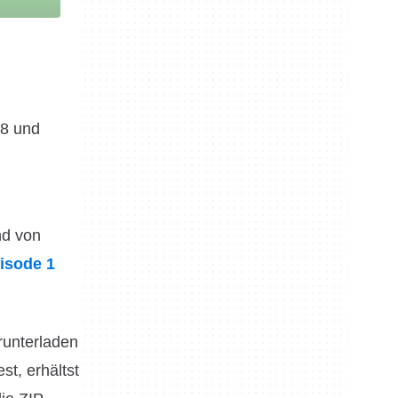
8 und
nd von
isode 1
runterladen
t, erhältst