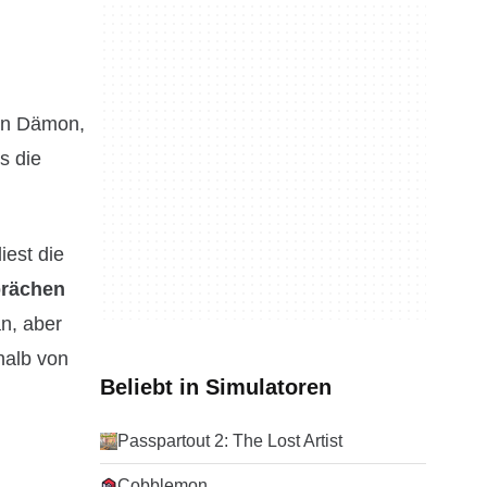
ein Dämon,
s die
iest die
prächen
an, aber
halb von
Beliebt in Simulatoren
Passpartout 2: The Lost Artist
Cobblemon