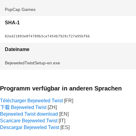
PopCap Games
SHA-1
82ed21893e8f4789b3ce7454b7929cf27a95bf6b
Dateiname
BejeweledTwistSetup-en.exe
Programm verfügbar in anderen Sprachen
Télécharger Bejeweled Twist
下载 Bejeweled Twist
Bejeweled Twist download
Scaricare Bejeweled Twist
Descargar Bejeweled Twist