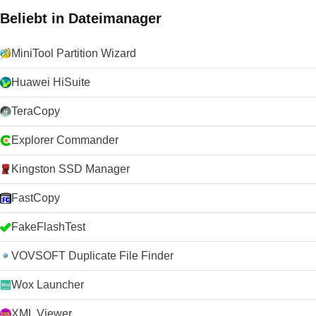
Beliebt in Dateimanager
MiniTool Partition Wizard
Huawei HiSuite
TeraCopy
Explorer Commander
Kingston SSD Manager
FastCopy
FakeFlashTest
VOVSOFT Duplicate File Finder
Wox Launcher
XML Viewer