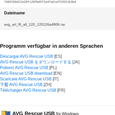
7405350d21e20fc28fb05f1e47a5caf33551b3bd
Dateiname
avg_arl_ffi_all_120_120126a4806.rar
Programm verfügbar in anderen Sprachen
Descargar AVG Rescue USB
AVG Rescue USB をダウンロードする
Pobierz AVG Rescue USB
AVG Rescue USB download
Scaricare AVG Rescue USB
下载 AVG Rescue USB
Télécharger AVG Rescue USB
AVG Rescue USB
für Windows