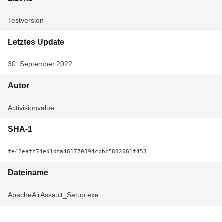
Testversion
Letztes Update
30. September 2022
Autor
Activisionvalue
SHA-1
fe42eaff74ed1dfa481770394cbbc5882681f453
Dateiname
ApacheAirAssault_Setup.exe