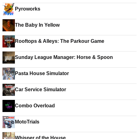
Pyroworks
The Baby In Yellow
Rooftops & Alleys: The Parkour Game
Sunday League Manager: Horse & Spoon
Pasta House Simulator
Car Service Simulator
Combo Overload
MotoTrials
Whisper of the House