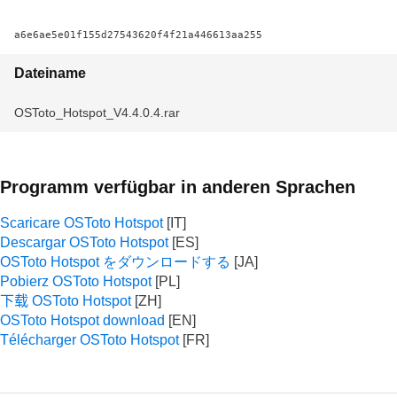
a6e6ae5e01f155d27543620f4f21a446613aa255
Dateiname
OSToto_Hotspot_V4.4.0.4.rar
Programm verfügbar in anderen Sprachen
Scaricare OSToto Hotspot
Descargar OSToto Hotspot
OSToto Hotspot をダウンロードする
Pobierz OSToto Hotspot
下载 OSToto Hotspot
OSToto Hotspot download
Télécharger OSToto Hotspot